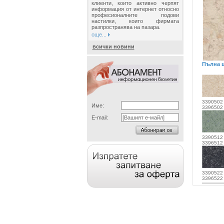
клиенти, които активно черпят
информация от интернет относно
професионалните подови
настилки, които фирмата
разпространява на пазара.
още...
всички новини
Пълна ц
3390502
Име:
3396502
E-mail:
3390512
3396512
3390522
3396522