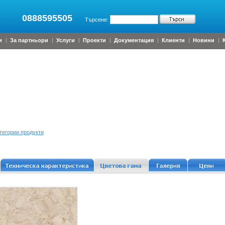
0888595505
Търсене:
и
За партньори
Услуги
Проекти
Документация
Клиенти
Новини
тегории продукти