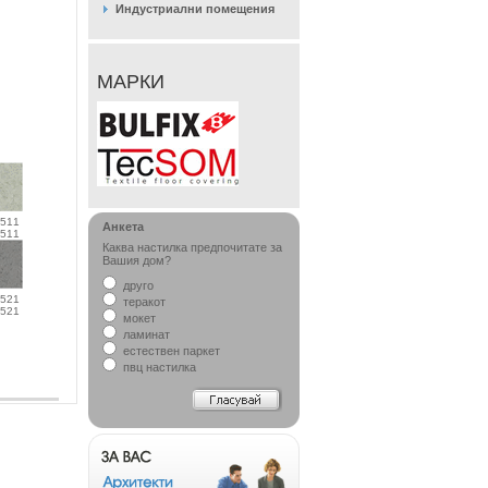
Индустриални помещения
МАРКИ
511
Анкета
511
Каква настилка предпочитате за
Вашия дом?
друго
521
теракот
521
мокет
ламинат
естествен паркет
пвц настилка