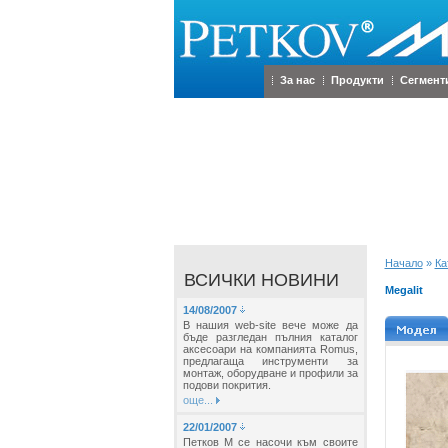
За нас
Продукти
Сегмент
Начало
»
Ка
ВСИЧКИ НОВИНИ
Megalit
14/08/2007
В нашия web-site вече може да
бъде разгледан пълния каталог
аксесоари на компанията Romus,
предлагаща инструменти за
монтаж, оборудване и профили за
подови покрития.
още...
22/01/2007
Петков М се насочи към своите