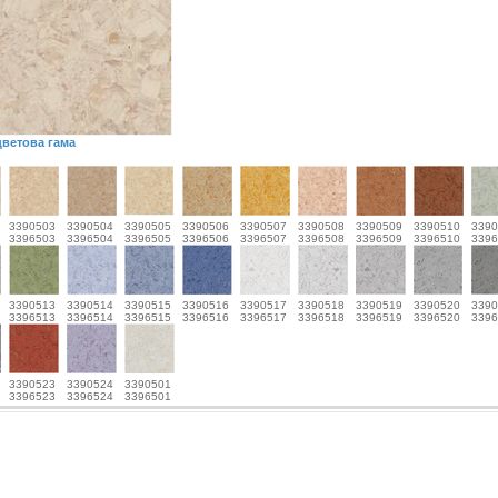
ветова гама
3390503
3390504
3390505
3390506
3390507
3390508
3390509
3390510
3390
3396503
3396504
3396505
3396506
3396507
3396508
3396509
3396510
3396
3390513
3390514
3390515
3390516
3390517
3390518
3390519
3390520
3390
3396513
3396514
3396515
3396516
3396517
3396518
3396519
3396520
3396
3390523
3390524
3390501
3396523
3396524
3396501