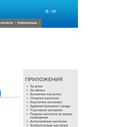
Контакти
Референции
ПРИЛОЖЕНИЯ
За дома
За офиса
Болнични настилки
Спортни настилки
Акустични настилки
Административни сгради
Търговски центрове
Подови настилки за мокри
помещения
Антистатични настилки
Антихлъзгащи настилки