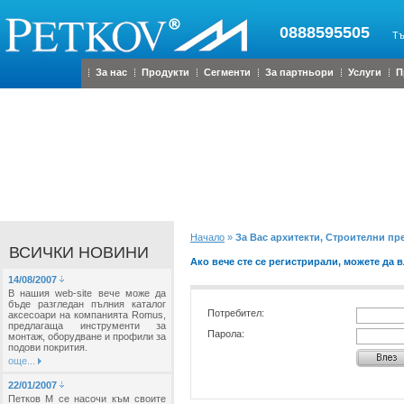
0888595505
Тъ
За нас
Продукти
Сегменти
За партньори
Услуги
П
Начало
»
За Вас архитекти, Строителни п
ВСИЧКИ НОВИНИ
Ако вече сте се регистрирали, можете да в
14/08/2007
В нашия web-site вече може да
бъде разгледан пълния каталог
Потребител:
аксесоари на компанията Romus,
предлагаща инструменти за
Парола:
монтаж, оборудване и профили за
подови покрития.
още...
22/01/2007
Петков М се насочи към своите