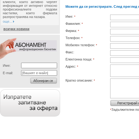
клиенти, които активно черпят
информация от интернет относно
Можете да се регистрирате. След преглед 
професионалните подови
настилки, които фирмата
Име:
разпространява на пазара.
*
още...
Фамилия:
*
всички новини
Фирма:
*
Телефон:
*
Мобилен телефон:
*
Факс:
Електонна поща:
*
Име:
Адрес:
*
E-mail:
Кратко описание:
*
Задължителни по
*